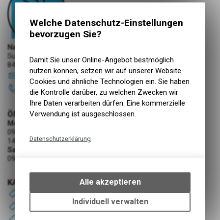
Welche Datenschutz-Einstellungen
bevorzugen Sie?
NaturNah GmbH
Sunnehofstrasse 7
Damit Sie unser Online-Angebot bestmöglich
8493 Saland
nutzen können, setzen wir auf unserer Website
info
@
naturnah-gmbh.ch
Cookies und ähnliche Technologien ein. Sie haben
052 386 31 76
die Kontrolle darüber, zu welchen Zwecken wir
Ihre Daten verarbeiten dürfen. Eine kommerzielle
Verwendung ist ausgeschlossen.
ÖFFNUNGSZEITEN
Montag - Freitag
09:00 - 12:30 Uhr
Datenschutzerklärung
14:00 - 18:30 Uhr
Samstag
Technische Funktionen
09:00 - 16:00 Uhr
Wir erfassen und speichern
bestimmte Interaktionen und
Alle akzeptieren
KATEGORIEN
Einstellungen auf Ihrem Gerät,
BARF
um die grundlegenden
Individuell verwalten
Hund
Funktionen unseres Online-
Katzen
Angebots, wie die Verwendung