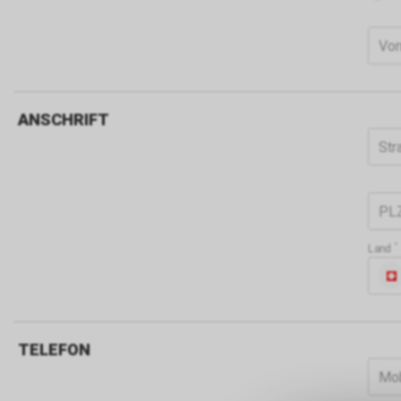
Vo
ANSCHRIFT
Str
PL
Land
TELEFON
Mob