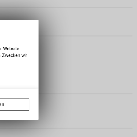
er Website
en Zwecken wir
gen auf
ots, wie die
en
ass die
olen
nformationen