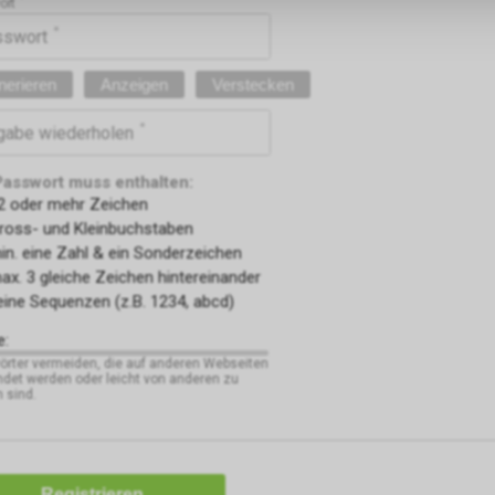
ort
sswort
nerieren
Anzeigen
Verstecken
gabe wiederholen
Passwort muss enthalten:
2 oder mehr Zeichen
ross- und Kleinbuchstaben
in. eine Zahl & ein Sonderzeichen
ax. 3 gleiche Zeichen hintereinander
eine Sequenzen (z.B. 1234, abcd)
e:
rter vermeiden, die auf anderen Webseiten
det werden oder leicht von anderen zu
n sind.
Registrieren