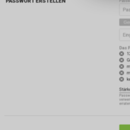
PASSWORT ERSTELLEN
Passw
Pa
Ge
Ein
Das 
1
G
m
m
k
Stärk
Passwö
verwen
errate