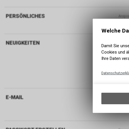
PERSÖNLICHES
Anspre
S
Welche Da
NEUIGKEITEN
Neuigk
Damit Sie uns
W
Cookies und äh
N
Ihre Daten ver
Nu
Datenschutzerkl
Nu
E-MAIL
E-M