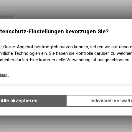
chen mit
ie
Du
tenschutz-Einstellungen bevorzugen Sie?
eiten empfangen
er Online-Angebot bestmöglich nutzen können, setzen wir auf unser
ünscht keine Neuigkeiten
nliche Technologien ein. Sie haben die Kontrolle darüber, zu welch
euigkeiten erwünscht
arbeiten dürfen. Eine kommerzielle Verwendung ist ausgeschlossen.
r per E-Mail
ärung
r per Briefpost
Technische Funktionen
Wir erfassen und speichern bestimmte Interaktionen und Einstellun
Ihrem Gerät, um die grundlegenden Funktionen unseres Online-Angeb
Alle akzeptieren
Individuell verwalt
Verwendung des Warenkorbs, zu ermöglichen. Bitte beachten Sie, d
ail-Adresse
E-Mail-Adresse wiederh
gespeicherten Daten keinerlei Rückschlüsse auf Ihre persönlichen I
zulassen.