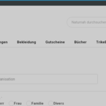
ngen
Bekleidung
Gutscheine
Bücher
Trike
anisation
e
err
Frau
Familie
Divers