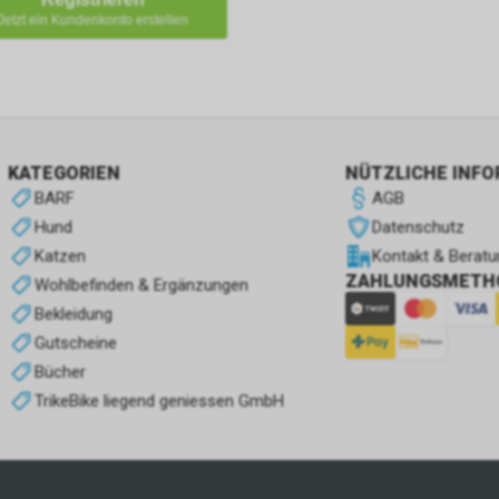
Jetzt ein Kundenkonto erstellen
KATEGORIEN
NÜTZLICHE INF
BARF
AGB
Hund
Datenschutz
Katzen
Kontakt & Beratu
ZAHLUNGSMETH
Wohlbefinden & Ergänzungen
Bekleidung
Gutscheine
Bücher
TrikeBike liegend geniessen GmbH