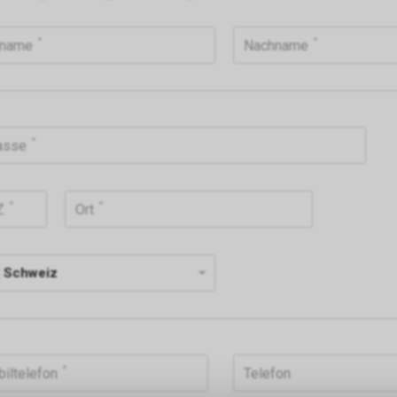
rname
Nachname
asse
Z
Ort
Schweiz
iltelefon
Telefon