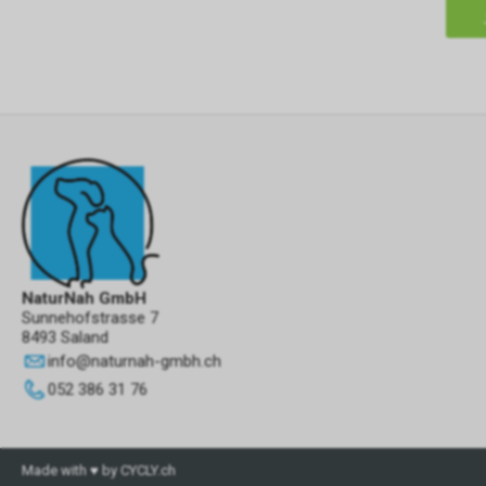
NaturNah GmbH
Sunnehofstrasse 7
8493 Saland
info
@
naturnah-gmbh.ch
052 386 31 76
Made with ♥ by CYCLY.ch