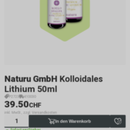
Naturu GmbH
Kolloidales
Lithium 50ml
P2723
410030
39.50
CHF
inkl. MwSt., zzgl. Versandkosten
In den Warenkorb
Sofort verfügbar