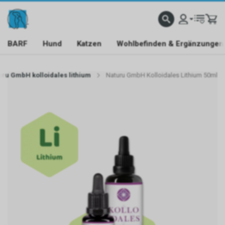
BARF
Hund
Katzen
Wohlbefinden & Ergänzungen
uru GmbH kolloidales lithium
Naturu GmbH Kolloidales Lithium 50ml