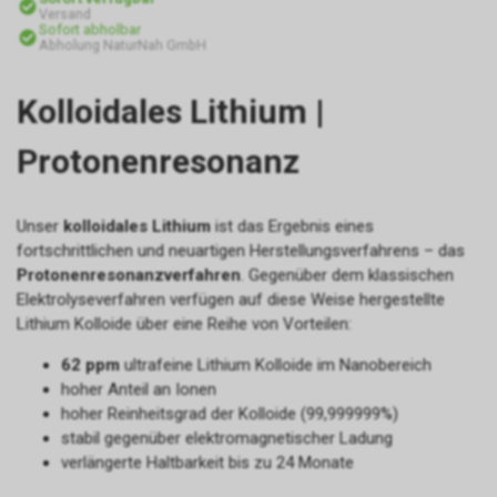
Versand
Sofort abholbar
Abholung NaturNah GmbH
Kolloidales Lithium |
Protonenresonanz
Unser
kolloidales Lithium
ist das Ergebnis eines
fortschrittlichen und neuartigen Herstellungsverfahrens – das
Protonenresonanzverfahren
. Gegenüber dem klassischen
Elektrolyseverfahren verfügen auf diese Weise hergestellte
Lithium Kolloide über eine Reihe von Vorteilen:
62 ppm
ultrafeine Lithium Kolloide im Nanobereich
hoher Anteil an Ionen
hoher Reinheitsgrad der Kolloide (99,999999%)
stabil gegenüber elektromagnetischer Ladung
verlängerte Haltbarkeit bis zu 24 Monate