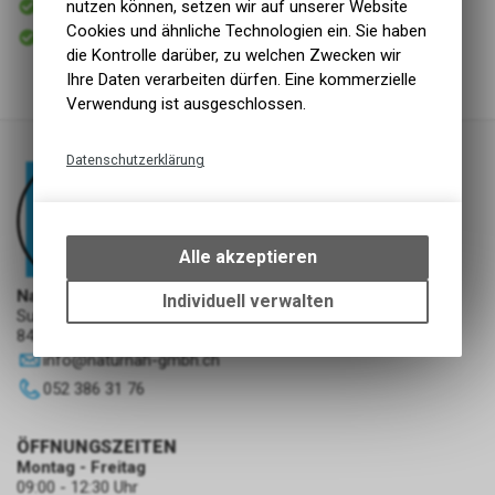
nutzen können, setzen wir auf unserer Website
Versand
Cookies und ähnliche Technologien ein. Sie haben
Sofort abholbar
Abholung NaturNah GmbH
die Kontrolle darüber, zu welchen Zwecken wir
Ihre Daten verarbeiten dürfen. Eine kommerzielle
Verwendung ist ausgeschlossen.
Datenschutzerklärung
Technische Funktionen
Wir erfassen und speichern
bestimmte Interaktionen und
Alle akzeptieren
Einstellungen auf Ihrem Gerät,
um die grundlegenden
NaturNah GmbH
Individuell verwalten
Sunnehofstrasse 7
Funktionen unseres Online-
8493 Saland
Angebots, wie die Verwendung
info
@
naturnah-gmbh.ch
des Warenkorbs, zu
ermöglichen. Bitte beachten Sie,
052 386 31 76
dass die gespeicherten Daten
keinerlei Rückschlüsse auf Ihre
ÖFFNUNGSZEITEN
persönlichen Informationen
Montag - Freitag
zulassen.
09:00 - 12:30 Uhr