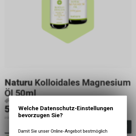
Naturu
Kolloidales Magnesium
Öl 50ml
P3624
410104
59.50
Welche Datenschutz-Einstellungen
CHF
bevorzugen Sie?
inkl. MwSt., zzgl. Versandkosten
In den Warenkorb
Damit Sie unser Online-Angebot bestmöglich
Sofort verfügbar