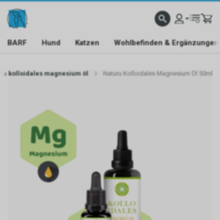
BARF
Hund
Katzen
Wohlbefinden & Ergänzungen
ru kolloidales magnesium öl
Naturu Kolloidales Magnesium Öl 50ml