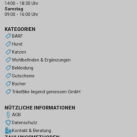
14:00 - 18:30 Uhr
Samstag
09:00 - 16:00 Uhr
KATEGORIEN
BARF
Hund
Katzen
Wohlbefinden & Ergänzungen
Bekleidung
Gutscheine
Bücher
TrikeBike liegend geniessen GmbH
NÜTZLICHE INFORMATIONEN
AGB
Datenschutz
Kontakt & Beratung