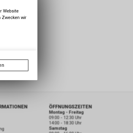
er Website
en Zwecken wir
gen auf
ots, wie die
en
ass die
nformationen
ORMATIONEN
ÖFFNUNGSZEITEN
Montag - Freitag
09:00 - 12:30 Uhr
14:00 - 18:30 Uhr
Samstag
ng