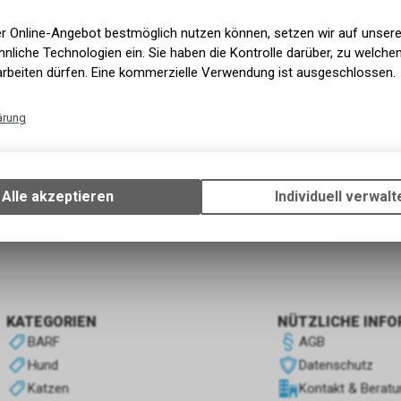
er Online-Angebot bestmöglich nutzen können, setzen wir auf unser
nliche Technologien ein. Sie haben die Kontrolle darüber, zu welch
arbeiten dürfen. Eine kommerzielle Verwendung ist ausgeschlossen.
ärung
Technische Funktionen
ala
Wir erfassen und speichern bestimmte Interaktionen und Einstellun
ver
Ihrem Gerät, um die grundlegenden Funktionen unseres Online-Angeb
Alle akzeptieren
Individuell verwalt
Verwendung des Warenkorbs, zu ermöglichen. Bitte beachten Sie, d
gespeicherten Daten keinerlei Rückschlüsse auf Ihre persönlichen I
2
von
2
Produkten
zulassen.
KATEGORIEN
NÜTZLICHE INF
BARF
AGB
Hund
Datenschutz
Katzen
Kontakt & Beratu