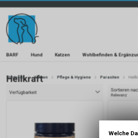
BARF
Hund
Katzen
Wohlbefinden & Ergänzu
Heilkraft
Startseite
Katzen
Pflege & Hygiene
Parasiten
Heilk
Sortieren na
Verfügbarkeit
Relevanz
Welche Da