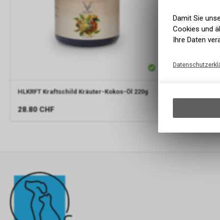
Damit Sie uns
Cookies und äh
Ihre Daten ver
Datenschutzerkl
HLKRFT
Kraftschild Kräuter-Kokos-Öl 220g
HLKRFT
kam
Fruchthaarpul
28.80
CHF
7.70
CHF