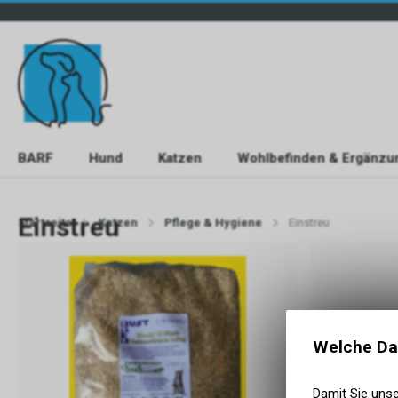
BARF
Hund
Katzen
Wohlbefinden & Ergänzu
Einstreu
Startseite
Katzen
Pflege & Hygiene
Einstreu
Welche Da
Damit Sie uns