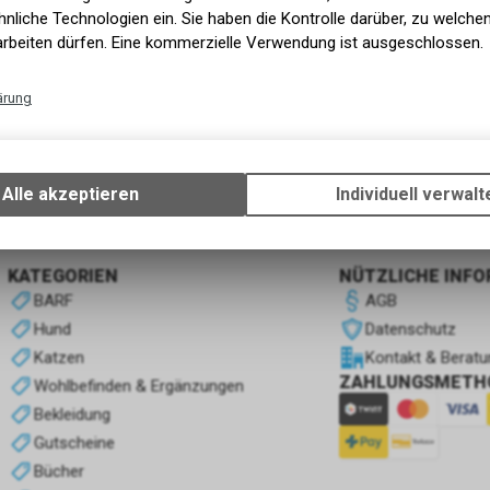
nliche Technologien ein. Sie haben die Kontrolle darüber, zu welch
arbeiten dürfen. Eine kommerzielle Verwendung ist ausgeschlossen.
ärung
Technische Funktionen
EverClean
Wir erfassen und speichern bestimmte Interaktionen und Einstellun
Ihrem Gerät, um die grundlegenden Funktionen unseres Online-Angeb
Alle akzeptieren
Individuell verwalt
Verwendung des Warenkorbs, zu ermöglichen. Bitte beachten Sie, d
gespeicherten Daten keinerlei Rückschlüsse auf Ihre persönlichen I
zulassen.
KATEGORIEN
NÜTZLICHE INF
BARF
AGB
Hund
Datenschutz
Katzen
Kontakt & Beratu
ZAHLUNGSMETH
Wohlbefinden & Ergänzungen
Bekleidung
Gutscheine
Bücher