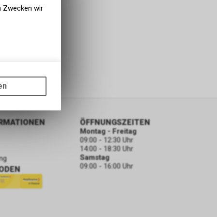
en Zwecken wir
gen auf
ots, wie die
en
ass die
nformationen
ORMATIONEN
ÖFFNUNGSZEITEN
Montag - Freitag
09:00 - 12:30 Uhr
14:00 - 18:30 Uhr
Samstag
ng
09:00 - 16:00 Uhr
ODEN