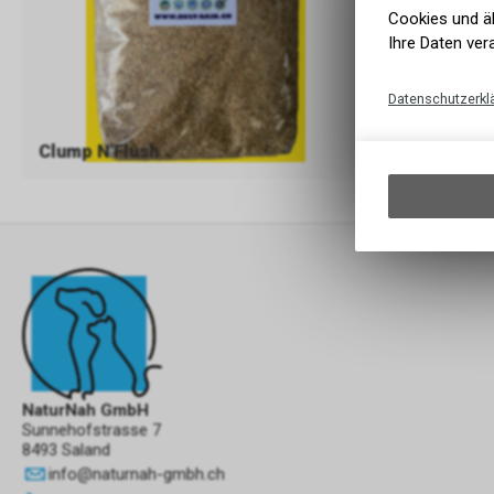
Cookies und äh
Ihre Daten ver
Datenschutzerkl
Clump N'Flush
Cats best
NaturNah GmbH
Sunnehofstrasse 7
8493 Saland
info
@
naturnah-gmbh.ch