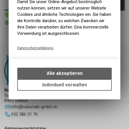
Damit Sie unser Online-Angebot bestmöglich
In den Warenkorb
nutzen können, setzen wir auf unserer Website
Sofort verfügbar
Cookies und ähnliche Technologien ein. Sie haben
Versand
die Kontrolle darüber, zu welchen Zwecken wir
Sofort abholbar
Abholung NaturNah GmbH
Ihre Daten verarbeiten dürfen. Eine kommerzielle
Verwendung ist ausgeschlossen.
Datenschutzerklärung
Technische Funktionen
Wir erfassen und speichern
bestimmte Interaktionen und
Alle akzeptieren
Einstellungen auf Ihrem Gerät,
um die grundlegenden
Individuell verwalten
Funktionen unseres Online-
NaturNah GmbH
Sunnehofstrasse 7
Angebots, wie die Verwendung
8493 Saland
des Warenkorbs, zu
info
@
naturnah-gmbh.ch
ermöglichen. Bitte beachten Sie,
dass die gespeicherten Daten
052 386 31 76
keinerlei Rückschlüsse auf Ihre
persönlichen Informationen