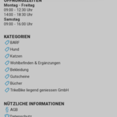
ÖFFNUNGSZEITEN
zulassen.
Montag - Freitag
09:00 - 12:30 Uhr
14:00 - 18:30 Uhr
Samstag
09:00 - 16:00 Uhr
KATEGORIEN
BARF
Hund
Katzen
Wohlbefinden & Ergänzungen
Bekleidung
Gutscheine
Bücher
TrikeBike liegend geniessen GmbH
NÜTZLICHE INFORMATIONEN
AGB
Datenschutz