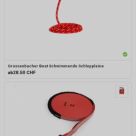
Grossenbacher Beat
Schwimmende Schleppleine
ab
28.50 CHF