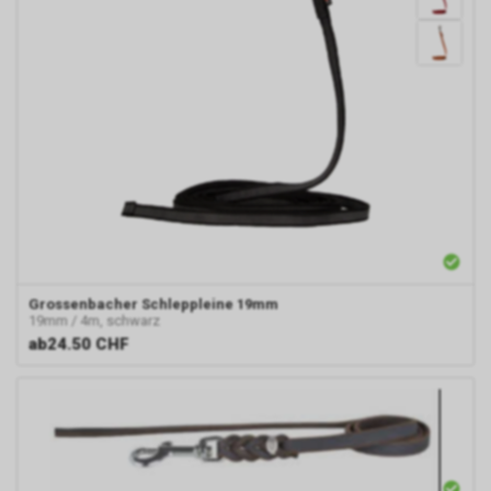
Grossenbacher
Schleppleine 19mm
19mm / 4m, schwarz
ab
24.50 CHF