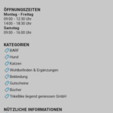
ÖFFNUNGSZEITEN
Montag - Freitag
09:00 - 12:30 Uhr
14:00 - 18:30 Uhr
Samstag
09:00 - 16:00 Uhr
KATEGORIEN
BARF
Hund
Katzen
Wohlbefinden & Ergänzungen
Bekleidung
Gutscheine
Bücher
TrikeBike liegend geniessen GmbH
NÜTZLICHE INFORMATIONEN