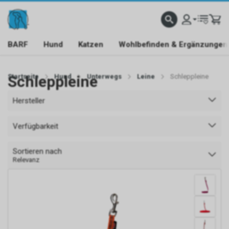
BARF
Hund
Katzen
Wohlbefinden & Ergänzungen
Startseite
Schleppleine
Hund
Unterwegs
Leine
Schleppleine
Hersteller
Verfügbarkeit
Sortieren nach
Relevanz