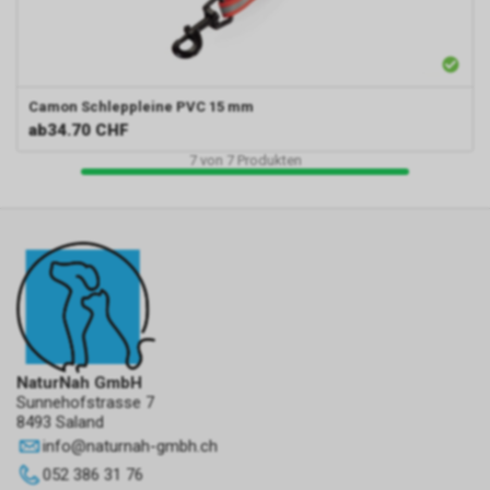
Camon
Schleppleine PVC 15 mm
ab
34.70 CHF
7
von
7
Produkten
NaturNah GmbH
Sunnehofstrasse 7
8493 Saland
info
@
naturnah-gmbh.ch
052 386 31 76