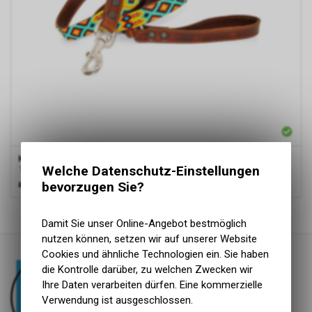
Kinaku
hundeleine suytun
Welche Datenschutz-Einstellungen
130 cm x 1.1 cm
ab
79.00 CHF
bevorzugen Sie?
1
von
1
Produkten
Damit Sie unser Online-Angebot bestmöglich
nutzen können, setzen wir auf unserer Website
Cookies und ähnliche Technologien ein. Sie haben
die Kontrolle darüber, zu welchen Zwecken wir
Ihre Daten verarbeiten dürfen. Eine kommerzielle
Verwendung ist ausgeschlossen.