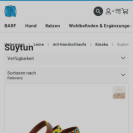
BARF
Hund
Katzen
Wohlbefinden & Ergänzungen
Unterwegs
Suytun
Leine
mit Handschlaufe
Kinaku
Suytun
Verfügbarkeit
Sortieren nach
Relevanz