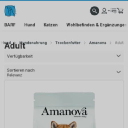
BARF
Hund
Katzen
Wohlbefinden & Ergänzungen
Hund
Adult
Hundenahrung
Trockenfutter
Amanova
Adult
Verfügbarkeit
Sortieren nach
Relevanz