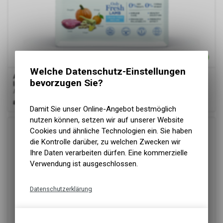
Welche Datenschutz-Einstellungen
Amanova
canine adult sensitive - delicious lamb grain free -
bevorzugen Sie?
lamm
Alleinfuttermittel für erwachsene Hunde aller Rassen
ab
24.90 CHF
Damit Sie unser Online-Angebot bestmöglich
nutzen können, setzen wir auf unserer Website
Cookies und ähnliche Technologien ein. Sie haben
die Kontrolle darüber, zu welchen Zwecken wir
Ihre Daten verarbeiten dürfen. Eine kommerzielle
Verwendung ist ausgeschlossen.
Datenschutzerklärung
Technische Funktionen
Wir erfassen und speichern