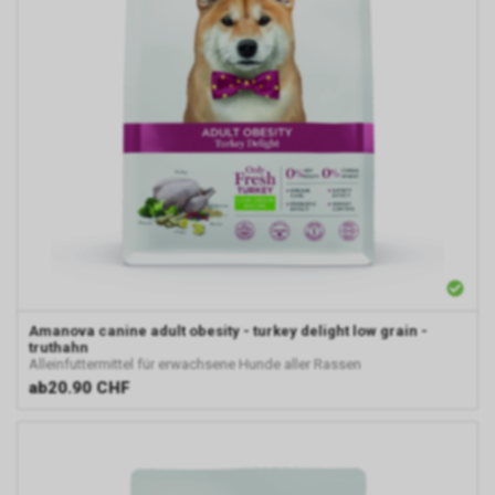
Amanova
canine adult obesity - turkey delight low grain -
truthahn
Alleinfuttermittel für erwachsene Hunde aller Rassen
ab
20.90 CHF