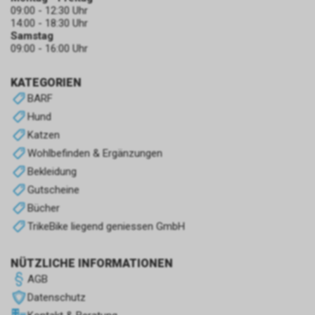
09:00 - 12:30 Uhr
14:00 - 18:30 Uhr
Samstag
09:00 - 16:00 Uhr
KATEGORIEN
BARF
Hund
Katzen
Wohlbefinden & Ergänzungen
Bekleidung
Gutscheine
Bücher
TrikeBike liegend geniessen GmbH
NÜTZLICHE INFORMATIONEN
AGB
Datenschutz