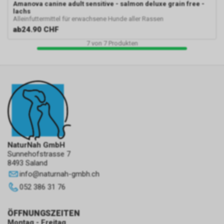
Amanova
canine adult sensitive - salmon deluxe grain free -
lachs
Alleinfuttermittel für erwachsene Hunde aller Rassen
ab
24.90 CHF
7
von
7
Produkten
NaturNah GmbH
Sunnehofstrasse 7
8493 Saland
info
@
naturnah-gmbh.ch
052 386 31 76
ÖFFNUNGSZEITEN
Montag - Freitag