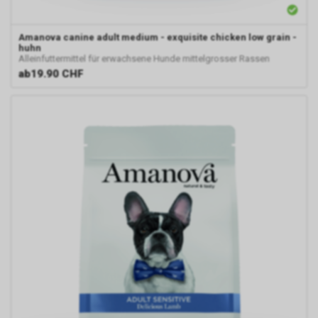
Amanova
canine adult medium - exquisite chicken low grain -
huhn
Alleinfuttermittel für erwachsene Hunde mittelgrosser Rassen
ab
19.90 CHF