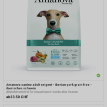
Amanova
canine adult exigent - iberian pork grain free -
iberisches schwein
Alleinfuttermittel für erwachsene Hunde aller Rassen
ab
23.50 CHF