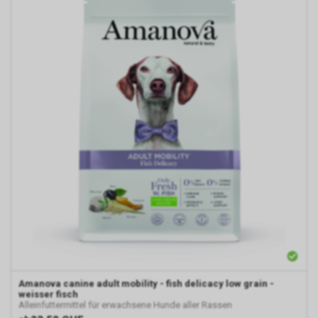
Amanova
canine adult mobility - fish delicacy low grain -
weisser fisch
Alleinfuttermittel für erwachsene Hunde aller Rassen