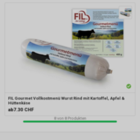
FIL
Gourmet Vollkostmenü Wurst Rind mit Kartoffel, Apfel &
Hüttenkäse
ab
7.30 CHF
8
von
8
Produkten