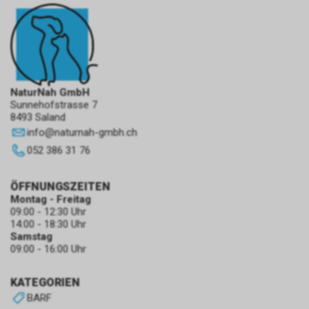
NaturNah GmbH
Sunnehofstrasse 7
8493 Saland
info
@
naturnah-gmbh.ch
052 386 31 76
ÖFFNUNGSZEITEN
Montag - Freitag
09:00 - 12:30 Uhr
14:00 - 18:30 Uhr
Samstag
09:00 - 16:00 Uhr
KATEGORIEN
BARF