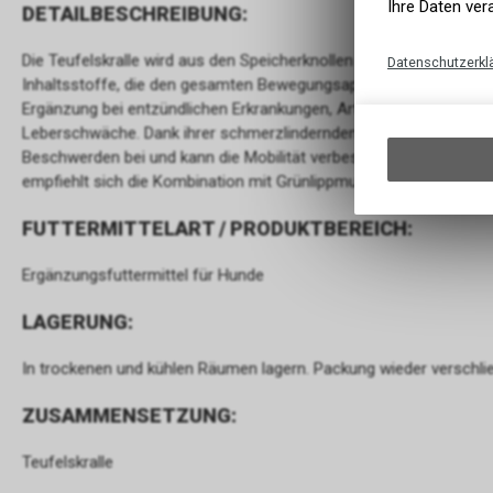
Ihre Daten ver
DETAILBESCHREIBUNG:
Die Teufelskralle wird aus den Speicherknollen der Wurzeln gewon
Datenschutzerkl
Inhaltsstoffe, die den gesamten Bewegungsapparat des Hundes unt
Ergänzung bei entzündlichen Erkrankungen, Arthrose, Gelenkbes
Leberschwäche. Dank ihrer schmerzlindernden und abschwellenden
Beschwerden bei und kann die Mobilität verbessern. Zur optima
empfiehlt sich die Kombination mit Grünlippmuschel-Pulver oder 
FUTTERMITTELART / PRODUKTBEREICH:
Ergänzungsfuttermittel für Hunde
LAGERUNG:
In trockenen und kühlen Räumen lagern. Packung wieder verschli
ZUSAMMENSETZUNG:
Teufelskralle