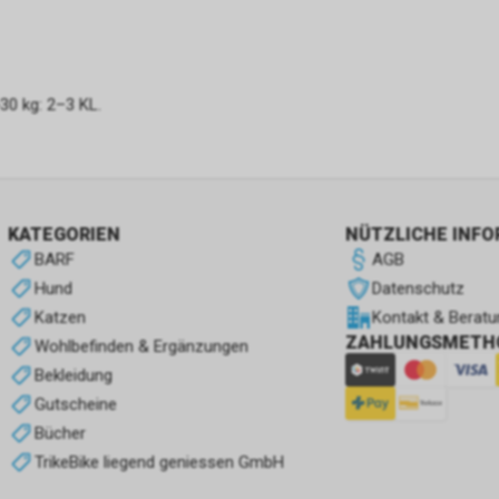
>30 kg: 2–3 KL.
KATEGORIEN
NÜTZLICHE INF
BARF
AGB
Hund
Datenschutz
Katzen
Kontakt & Beratu
ZAHLUNGSMETH
Wohlbefinden & Ergänzungen
Bekleidung
Gutscheine
Bücher
TrikeBike liegend geniessen GmbH