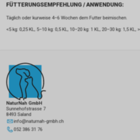
FÜTTERUNGSEMPFEHLUNG / ANWENDUNG:
Täglich oder kurweise 4–6 Wochen dem Futter beimischen.
<5 kg: 0,25 KL, 5–10 kg: 0,5 KL, 10–20 kg: 1 KL, 20–30 kg: 1,5 KL, 
NaturNah GmbH
Sunnehofstrasse 7
8493 Saland
info
@
naturnah-gmbh.ch
052 386 31 76