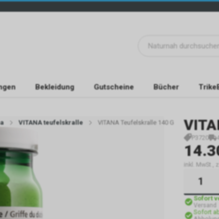
ngen
Bekleidung
Gutscheine
Bücher
Trike
VIT
na
VITANA teufelskralle
VITANA Teufelskralle 140 G
P3720
14.3
inkl. MwSt.,
Sofort 
Versand
Sofort a
Abholun