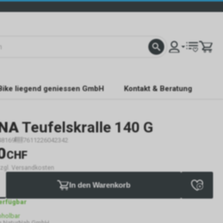
Bike liegend geniessen GmbH
Kontakt & Beratung
ANA
Teufelskralle 140 G
48169
7611226042342
0
CHF
 zzgl. Versandkosten
In den Warenkorb
verfügbar
bholbar
g NaturNah GmbH