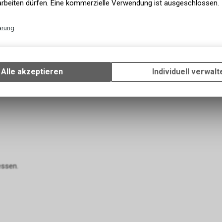
arbeiten dürfen. Eine kommerzielle Verwendung ist ausgeschlossen.
nen und ist bekannt für ihre wertvollen
ärung
erstützen können. Sie gilt als sinnvolle
Technische Funktionen
chwerden, Spondylose sowie bei Nieren- und
Wir erfassen und speichern bestimmte Interaktionen und Einstellun
 Wirkung trägt sie zur Linderung der
Ihrem Gerät, um die grundlegenden Funktionen unseres Online-Angeb
len Unterstützung des Bewegungsapparates
Alle akzeptieren
Individuell verwalt
Verwendung des Warenkorbs, zu ermöglichen. Bitte beachten Sie, d
Kollagen.
gespeicherten Daten keinerlei Rückschlüsse auf Ihre persönlichen I
zulassen.
essen.