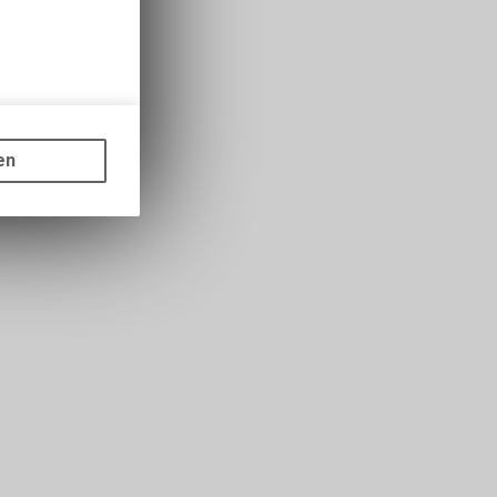
gen auf
ots, wie die
en
ass die
nformationen