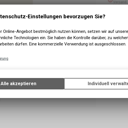
Versand
Nicht ve
Abholun
tenschutz-Einstellungen bevorzugen Sie?
er Online-Angebot bestmöglich nutzen können, setzen wir auf unser
nliche Technologien ein. Sie haben die Kontrolle darüber, zu welch
arbeiten dürfen. Eine kommerzielle Verwendung ist ausgeschlossen.
ärung
Technische Funktionen
Wir erfassen und speichern bestimmte Interaktionen und Einstellun
Ihrem Gerät, um die grundlegenden Funktionen unseres Online-Angeb
Alle akzeptieren
Individuell verwalt
Verwendung des Warenkorbs, zu ermöglichen. Bitte beachten Sie, d
gespeicherten Daten keinerlei Rückschlüsse auf Ihre persönlichen I
zulassen.