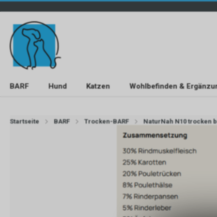
BARF
Hund
Katzen
Wohlbefinden & Ergänzu
Startseite
BARF
Trocken-BARF
NaturNah N10 trocken b