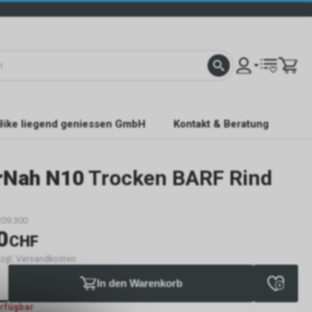
Bike liegend geniessen GmbH
Kontakt & Beratung
rNah N10
Trocken BARF Rind
209.300
0
CHF
 zzgl. Versandkosten
In den Warenkorb
erfügbar