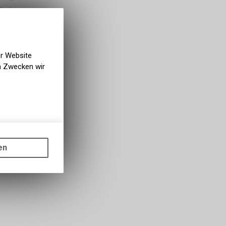
rfügbar
g NaturNah GmbH
er Website
en Zwecken wir
gen auf
ots, wie die
en
ass die
nformationen