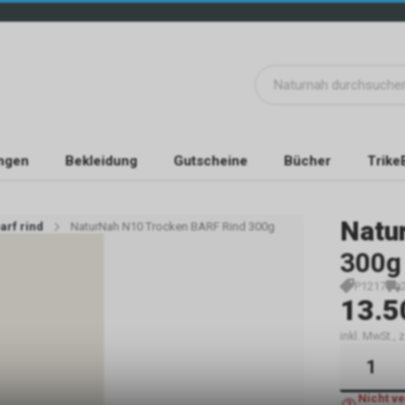
ngen
Bekleidung
Gutscheine
Bücher
Trike
Natu
arf rind
NaturNah N10 Trocken BARF Rind 300g
300g
P1217
13.5
inkl. MwSt.,
Nicht v