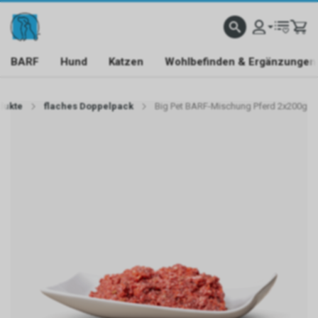
BARF
Hund
Katzen
Wohlbefinden & Ergänzungen
dukte
flaches Doppelpack
Big Pet BARF-Mischung Pferd 2x200g