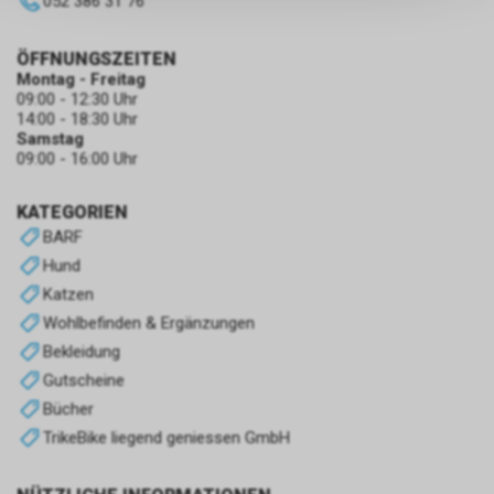
052 386 31 76
persönlichen Informationen
zulassen.
ÖFFNUNGSZEITEN
Montag - Freitag
09:00 - 12:30 Uhr
14:00 - 18:30 Uhr
Samstag
09:00 - 16:00 Uhr
KATEGORIEN
BARF
Hund
Katzen
Wohlbefinden & Ergänzungen
Bekleidung
Gutscheine
Bücher
TrikeBike liegend geniessen GmbH