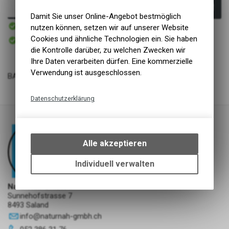
In den Warenkorb
Damit Sie unser Online-Angebot bestmöglich
Sofort verfügbar
nutzen können, setzen wir auf unserer Website
Versand
Sofort abholbar
Cookies und ähnliche Technologien ein. Sie haben
Abholung NaturNah GmbH
die Kontrolle darüber, zu welchen Zwecken wir
Ihre Daten verarbeiten dürfen. Eine kommerzielle
Verwendung ist ausgeschlossen.
BARF-Mischung Pferd 2x200g
Datenschutzerklärung
Technische Funktionen
Wir erfassen und speichern
bestimmte Interaktionen und
Alle akzeptieren
Einstellungen auf Ihrem Gerät,
um die grundlegenden
Individuell verwalten
Funktionen unseres Online-
Angebots, wie die Verwendung
NaturNah GmbH
des Warenkorbs, zu
Sunnehofstrasse 7
ermöglichen. Bitte beachten Sie,
8493 Saland
dass die gespeicherten Daten
info
@
naturnah-gmbh.ch
keinerlei Rückschlüsse auf Ihre