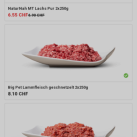
NaturNah MT
Lachs Pur 2x250g
6.55
CHF
6.90
CHF
Big Pet
Lammfleisch geschnetzelt 2x250g
8.10
CHF