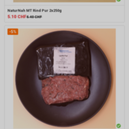
NaturNah MT
Rind Pur 2x250g
5.10
CHF
5.40
CHF
-5%