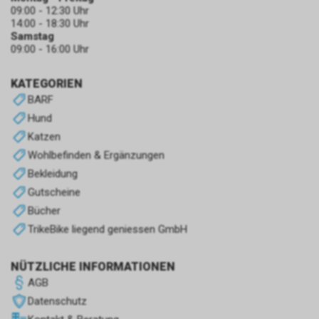
09:00 - 12:30 Uhr
14:00 - 18:30 Uhr
Samstag
09:00 - 16:00 Uhr
KATEGORIEN
BARF
Hund
Katzen
Wohlbefinden & Ergänzungen
Bekleidung
Gutscheine
Bücher
TrikeBike liegend geniessen GmbH
NÜTZLICHE INFORMATIONEN
AGB
Datenschutz