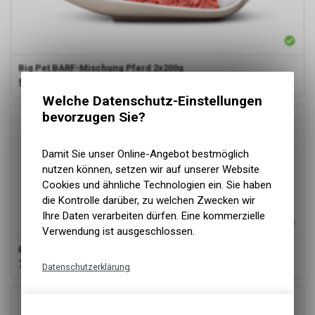
Big Pet
BARF-Mischung Pferd 2x200g
5.50
CHF
Welche Datenschutz-Einstellungen
bevorzugen Sie?
Damit Sie unser Online-Angebot bestmöglich
nutzen können, setzen wir auf unserer Website
Cookies und ähnliche Technologien ein. Sie haben
die Kontrolle darüber, zu welchen Zwecken wir
Ihre Daten verarbeiten dürfen. Eine kommerzielle
Verwendung ist ausgeschlossen.
Big Pet
Pferdefleisch geschnetzelt 2x250g
7.50
CHF
Datenschutzerklärung
Technische Funktionen
Wir erfassen und speichern