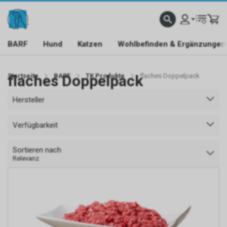
BARF
Hund
Katzen
Wohlbefinden & Ergänzungen
Startseite
flaches Doppelpack
BARF
TK Produkte
flaches Doppelpack
Hersteller
Verfügbarkeit
Sortieren nach
Relevanz