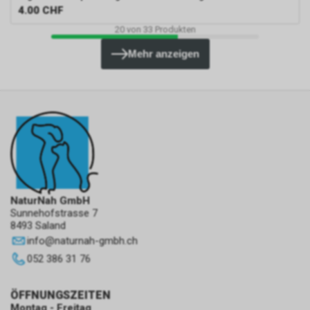
4.00
CHF
20
von
33
Produkten
Mehr anzeigen
NaturNah GmbH
Sunnehofstrasse 7
8493 Saland
info
@
naturnah-gmbh.ch
052 386 31 76
ÖFFNUNGSZEITEN
Montag - Freitag